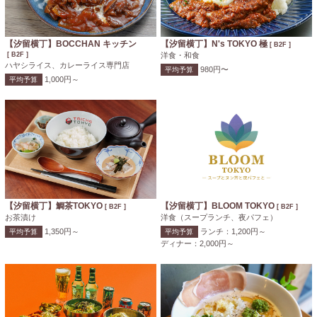
【汐留横丁】BOCCHAN キッチン
【汐留横丁】N's TOKYO 極
[ B2F ]
[ B2F ]
洋食・和食
ハヤシライス、カレーライス専門店
980円〜
平均予算
1,000円～
平均予算
【汐留横丁】鯛茶TOKYO
【汐留横丁】BLOOM TOKYO
[ B2F ]
[ B2F ]
お茶漬け
洋食（スープランチ、夜パフェ）
1,350円～
ランチ：1,200円～
平均予算
平均予算
ディナー：2,000円～