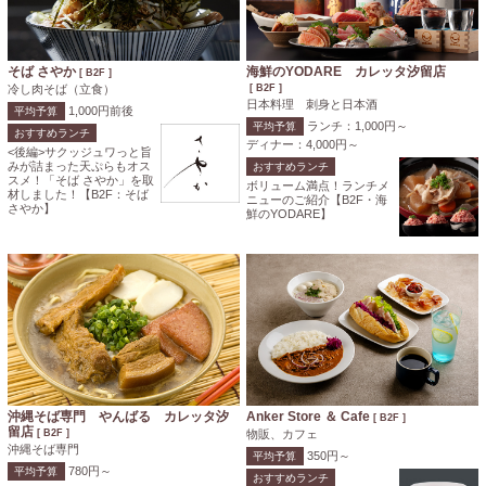
そば さやか
海鮮のYODARE カレッタ汐留店
[ B2F ]
冷し肉そば（立食）
[ B2F ]
日本料理 刺身と日本酒
1,000円前後
平均予算
ランチ：1,000円～
平均予算
おすすめランチ
ディナー：4,000円～
<後編>サクッジュワっと旨
みが詰まった天ぷらもオス
おすすめランチ
スメ！「そば さやか」を取
ボリューム満点！ランチメ
材しました！【B2F：そば
ニューのご紹介【B2F・海
さやか】
鮮のYODARE】
沖縄そば専門 やんばる カレッタ汐
Anker Store ＆ Cafe
[ B2F ]
留店
[ B2F ]
物販、カフェ
沖縄そば専門
350円～
平均予算
780円～
平均予算
おすすめランチ