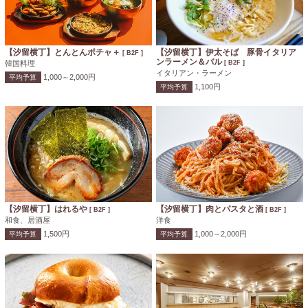
【汐留横丁】とんとんポチャ＋
【汐留横丁】伊太そば 豚骨イタリア
[ B2F ]
ンラーメン＆バル
韓国料理
[ B2F ]
イタリアン・ラーメン
1,000～2,000円
平均予算
1,100円
平均予算
【汐留横丁】はれるや
【汐留横丁】肉とパスタと酒
[ B2F ]
[ B2F ]
和食、居酒屋
洋食
1,500円
1,000～2,000円
平均予算
平均予算