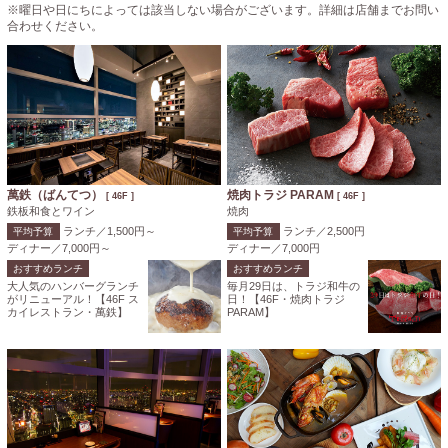
※曜日や日にちによっては該当しない場合がございます。詳細は店舗までお問い
合わせください。
萬鉄（ばんてつ）
焼肉トラジ PARAM
[ 46F ]
[ 46F ]
鉄板和食とワイン
焼肉
ランチ／1,500円～
ランチ／2,500円
平均予算
平均予算
ディナー／7,000円～
ディナー／7,000円
おすすめランチ
おすすめランチ
大人気のハンバーグランチ
毎月29日は、トラジ和牛の
がリニューアル！【46F ス
日！【46F・焼肉トラジ
カイレストラン・萬鉄】
PARAM】