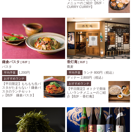
メニューのご紹介【B2F・
CURRY CURRY】
鎌倉パスタ
香灯庵
[ B2F ]
[ B2F ]
パスタ
蕎麦
1,200円
ランチ 800円（税込）
平均予算
平均予算
ディナー 2,800円（税込）
おすすめランチ
【平日限定】もちもち生パ
おすすめランチ
スタがたまらない！鎌倉パ
【平日限定】オトクで美味
スタのランチセット
しいランチメニューのご紹
♪【B2F 鎌倉パスタ】
介【B2F・香灯庵】