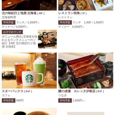
北の味紀行と地酒 北海道
レストラン街角
[ 46F ]
[ 1F ]
北海道料理
レストラン
ランチ／1,000円～
ランチ 1,000～1,500円
平均予算
平均予算
ディナー／4,000円～
ディナー 6,000円～
おすすめランチ
ボリューム満点♪北海道を味
わえるランチメニューのご
紹介【46F 北の味紀行と地
酒 北海道】
スターバックス
鰻の成瀬 カレッタ汐留店
[ B1F ]
[ B1F ]
カフェ
うなぎ
600円
1,600円～
平均予算
平均予算