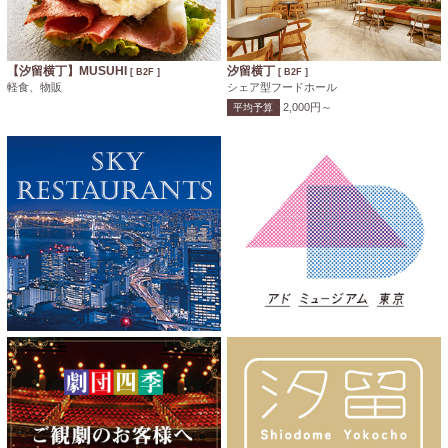
【汐留横丁】MUSUHI
汐留横丁
[ B2F ]
[ B2F ]
軽食、物販
シェア型フードホール
2,000円～
平均予算