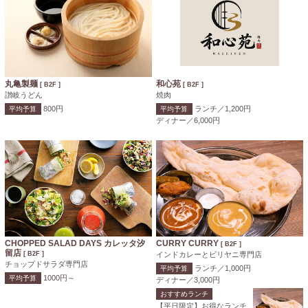
丸亀製麺
和心苑
[ B2F ]
[ B2F ]
讃岐うどん
焼肉
800円
ランチ／1,200円
平均予算
平均予算
ディナー／6,000円
CHOPPED SALAD DAYS カレッタ汐
CURRY CURRY
[ B2F ]
留店
[ B2F ]
インドカレーとビリヤニ専門店
チョップドサラダ専門店
ランチ／1,000円
平均予算
1000円～
平均予算
ディナー／3,000円
おすすめランチ
【平日限定】お得なランチ