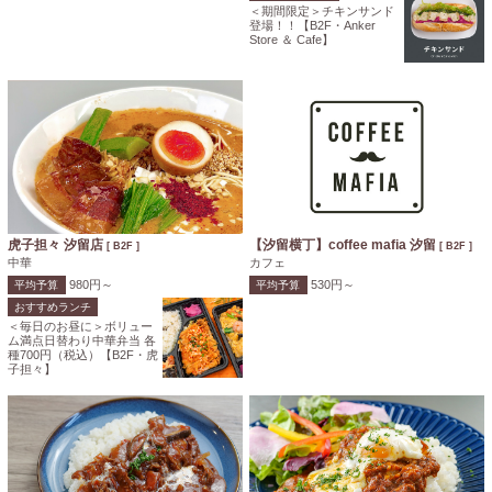
＜期間限定＞チキンサンド
登場！！【B2F・Anker
Store ＆ Cafe】
虎子担々 汐留店
【汐留横丁】coffee mafia 汐留
[ B2F ]
[ B2F ]
中華
カフェ
980円～
530円～
平均予算
平均予算
おすすめランチ
＜毎日のお昼に＞ボリュー
ム満点日替わり中華弁当 各
種700円（税込）【B2F・虎
子担々】