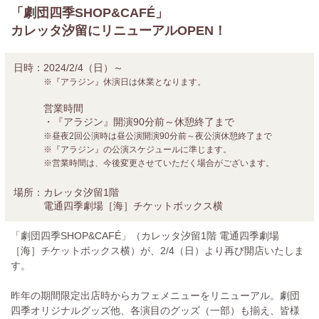
「劇団四季SHOP&CAFÉ」
カレッタ汐留にリニューアルOPEN！
日時：
2024/2/4（日）～
※『アラジン』休演日は休業となります。
営業時間
・『アラジン』開演90分前～休憩終了まで
※昼夜2回公演時は昼公演開演90分前～夜公演休憩終了まで
※『アラジン』の公演スケジュールに準じます。
※営業時間は、今後変更させていただく場合がございます。
場所：
カレッタ汐留1階
電通四季劇場［海］チケットボックス横
「劇団四季SHOP&CAFÉ」（カレッタ汐留1階 電通四季劇場
［海］チケットボックス横）が、2/4（日）より再び開店いたしま
す。
昨年の期間限定出店時からカフェメニューをリニューアル。劇団
四季オリジナルグッズ他、各演目のグッズ（一部）も揃え、皆様