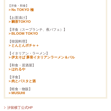
【洋食・和食】
＞Ns TOKYO 極
【お茶漬け】
＞鯛茶TOKYO
【洋食（スープランチ、夜パフェ）】
＞BLOOM TOKYO
【韓国料理】
＞とんとんポチャ＋
【イタリアン・ラーメン】
＞伊太そば 豚骨イタリアンラーメン＆バル
【和食・居酒屋】
＞はれるや
【洋食】
＞肉とパスタと酒
【軽食・物販】
＞MUSUHI
汐留横丁公式HP