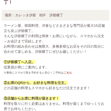
丁！
場所：
カレッタ汐留 B2F 汐留横丁
ラーメン屋、韓国料理、洋食などさまざまな専門店が最大15店舗
立ち並ぶ汐留横丁。
そんな汐留横丁の利用は簡単！お席にいながら、スマホから注文
～お会計まで完結します。
お料理の組み合わせは無限大、多種多様なお店をその日の気分に
合わせて楽しめる、汐留横丁にぜひお越しください！
①汐留横丁へ入店。
従業員が席にご案内します。
※事前にスマホで席を予約すると安心！ご予約は
こちら
②お席のQRから、お好きな料理を注文。
どの店舗の料理もスマホから好きなだけ注文できます！
③店舗からお席に料理が届きます！
料理を取りに行く必要はありません。料理が届くまでゆっくりお
席でお待ちください。