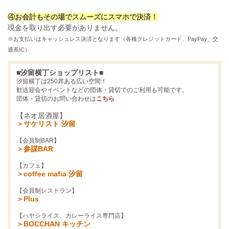
④お会計もその場でスムーズにスマホで決済！
現金を取り出す必要がありません。
※お支払いはキャッシュレス決済となります（各種クレジットカード、PayPay、交
通系IC）
■汐留横丁ショップリスト■
汐留横丁は250席ある広い空間！
歓送迎会やイベントなどの団体・貸切でのご利用も可能です。
団体・貸切のお問い合わせは
こちら
【ネオ居酒屋】
＞サケリスト 汐留
【会員制BAR】
＞参謀BAR
【カフェ】
＞coffee mafia 汐留
【会員制レストラン】
＞Plus
【ハヤシライス、カレーライス専門店】
＞BOCCHAN キッチン