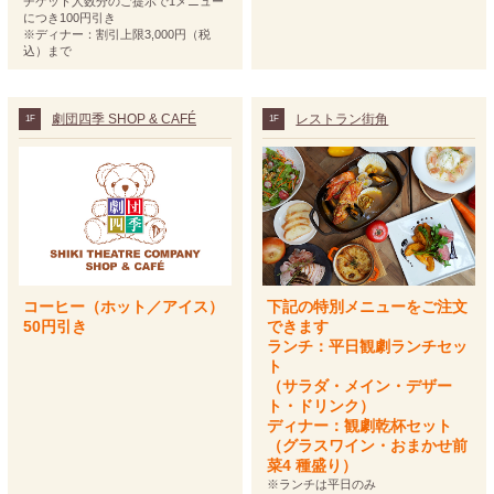
チケット人数分のご提示で1メニュー
につき100円引き
※ディナー：割引上限3,000円（税
込）まで
劇団四季 SHOP & CAFÉ
レストラン街角
1F
1F
コーヒー（ホット／アイス）
下記の特別メニューをご注文
50円引き
できます
ランチ：平日観劇ランチセッ
ト
（サラダ・メイン・デザー
ト・ドリンク）
ディナー：観劇乾杯セット
（グラスワイン・おまかせ前
菜4 種盛り）
※ランチは平日のみ