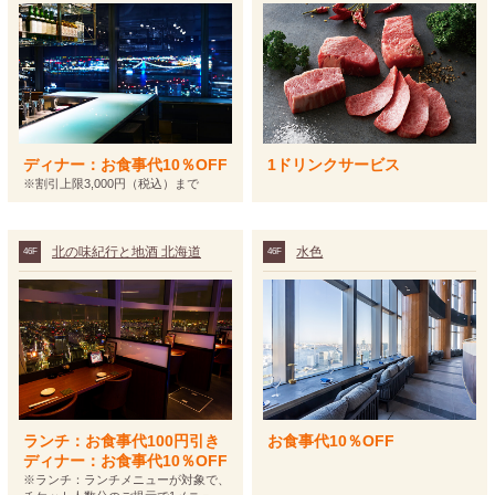
ディナー：お食事代10％OFF
1ドリンクサービス
※割引上限3,000円（税込）まで
北の味紀行と地酒 北海道
水色
46F
46F
ランチ：お食事代100円引き
お食事代10％OFF
ディナー：お食事代10％OFF
※ランチ：ランチメニューが対象で、