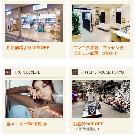
店頭価格より10％OFF
ニンニク注射、プラセンタ、
ビタミン点滴 5％OFF
TRU NAIL&EYE
HITTER'S HOUSE TOKYO
B1F
B1F
全メニュー500円引き
お会計20％OFF
※割引除外品あり