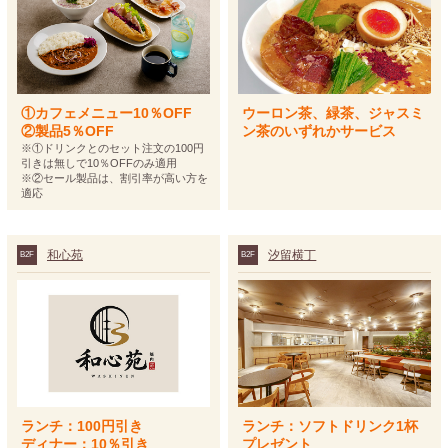
①カフェメニュー10％OFF
ウーロン茶、緑茶、ジャスミ
②製品5％OFF
ン茶のいずれかサービス
※①ドリンクとのセット注文の100円
引きは無しで10％OFFのみ適用
※②セール製品は、割引率が高い方を
適応
和心苑
汐留横丁
B2F
B2F
ランチ：100円引き
ランチ：ソフトドリンク1杯
ディナー：10％引き
プレゼント