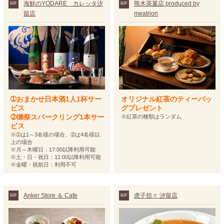
海鮮のYODARE カレッタ汐
熊木茶菓店 produced by
B2F
B2F
留店
meatrion
➀おまかせ日本酒1人1杯サー
オリジナル紅茶のティーバッ
ビス
グプレゼント
➁獺祭スパークリング1本サー
※紅茶の種類はランダム
ビス
※➀は1～3名様の場合、➁は4名様以
上の場合
※月～木曜日：17:00以降利用可能
※土・日・祝日：11:00以降利用可能
※金曜・祝前日：利用不可
Anker Store ＆ Cafe
虎子担々 汐留店
B2F
B2F