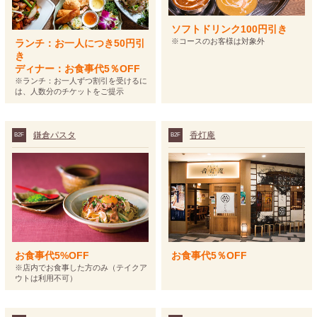
ソフトドリンク100円引き
※コースのお客様は対象外
ランチ：お一人につき50円引
き
ディナー：お食事代5％OFF
※ランチ：お一人ずつ割引を受けるに
は、人数分のチケットをご提示
鎌倉パスタ
香灯庵
B2F
B2F
お食事代5%OFF
お食事代5％OFF
※店内でお食事した方のみ（テイクア
ウトは利用不可）