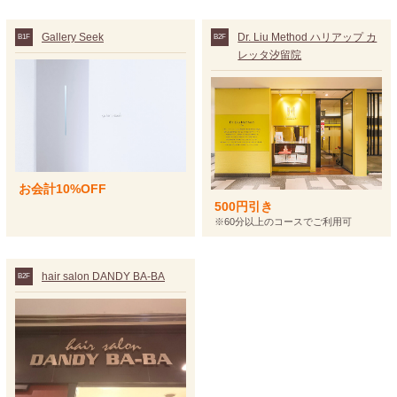
Gallery Seek
Dr. Liu Method ハリアップ カ
B1F
B2F
レッタ汐留院
お会計10%OFF
500円引き
※60分以上のコースでご利用可
hair salon DANDY BA-BA
B2F