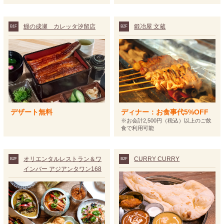
鰻の成瀬 カレッタ汐留店
鍛冶屋 文蔵
B1F
B2F
デザート無料
ディナー：お食事代5%OFF
※お会計2,500円（税込）以上のご飲
食で利用可能
オリエンタルレストラン＆ワ
CURRY CURRY
B2F
B2F
インバー アジアンタワン168