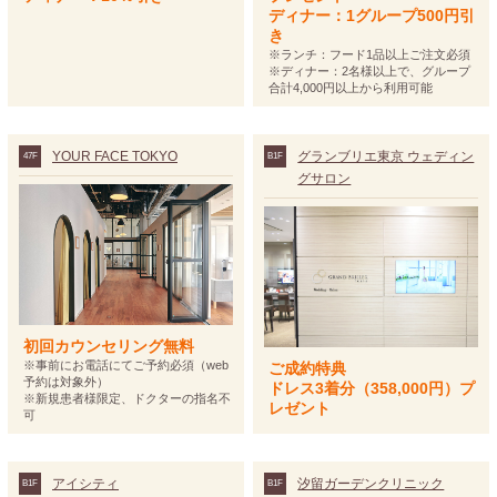
ディナー：1グループ500円引
き
※ランチ：フード1品以上ご注文必須
※ディナー：2名様以上で、グループ
合計4,000円以上から利用可能
YOUR FACE TOKYO
グランブリエ東京 ウェディン
47F
B1F
グサロン
初回カウンセリング無料
※事前にお電話にてご予約必須（web
ご成約特典
予約は対象外）
ドレス3着分（358,000円）プ
※新規患者様限定、ドクターの指名不
レゼント
可
アイシティ
汐留ガーデンクリニック
B1F
B1F