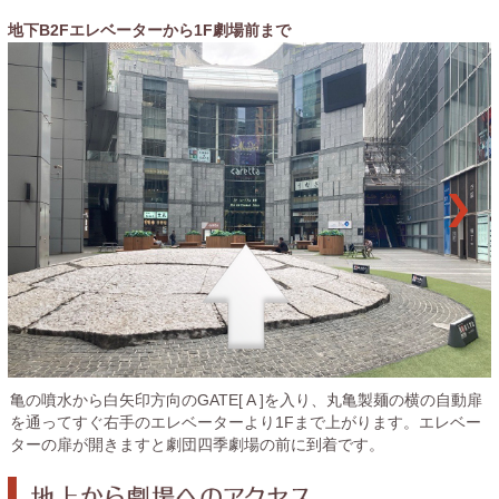
地下B2Fエレベーターから1F劇場前まで
亀の噴水から白矢印方向のGATE[ A ]を入り、丸亀製麺の横の自動扉
を通ってすぐ右手のエレベーターより1Fまで上がります。エレベー
ターの扉が開きますと劇団四季劇場の前に到着です。