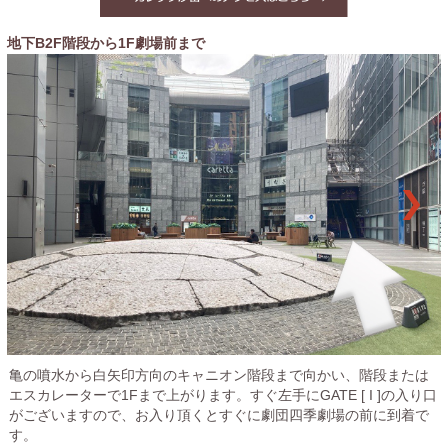
地下B2F階段から1F劇場前まで
亀の噴水から白矢印方向のキャニオン階段まで向かい、階段または
エスカレーターで1Fまで上がります。すぐ左手にGATE [ I ]の入り口
がございますので、お入り頂くとすぐに劇団四季劇場の前に到着で
す。