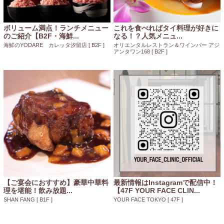
ボリューム満点！ランチメニュー
これを食べればタイ料理が好きに
のご紹介【B2F・海鮮...
なる！？人気メニュ...
海鮮のYODARE カレッタ汐留店
[ B2F ]
オリエンタルレストラン＆ワインバー アジ
アンタワン168
[ B2F ]
【ご宴会におすすめ】豪華中華料
最新情報はInstagramで配信中！
理を堪能！飲み放題...
【47F YOUR FACE CLIN...
SHAN FANG
[ B1F ]
YOUR FACE TOKYO
[ 47F ]