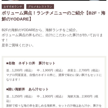
おすすめランチ
グルメ＆レストラン
ボリューム満点！ランチメニューのご紹介【B2F・海
鮮のYODARE】
B2Fの海鮮のYODAREから、海鮮ランチをご紹介。
ボリューム満点の丼ものに、出汁にこだわった豚汁が付いておりま
す！
是非ご賞味ください。
■名物 ネギトロ丼 豚汁セット
並…1,200円（税込） 中…1,900円（税込） 赤富士…2,700円（税込）
マグロ問屋直送、自慢のネギトロ丼に、濃厚で味わい深い豚汁もセットに
なります！
■賄い海鮮丼 あら汁セット
並…1,250円（税込） 中…1,900円（税込） 海鮮大漁…2,900円（税
込）
新鮮で様々な海の幸を楽しめる海鮮丼。セットの汁物はあら汁か、豚汁を