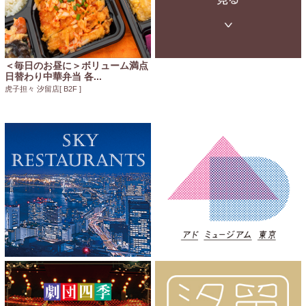
＜毎日のお昼に＞ボリューム満点
日替わり中華弁当 各...
虎子担々 汐留店
[ B2F ]