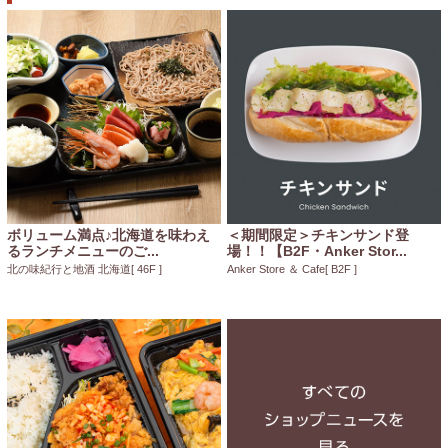
ボリューム満点♪北海道を味わえ
＜期間限定＞チキンサンド登
るランチメニューのご...
場！！【B2F・Anker Stor...
北の味紀行と地酒 北海道
[ 46F ]
Anker Store ＆ Cafe
[ B2F ]