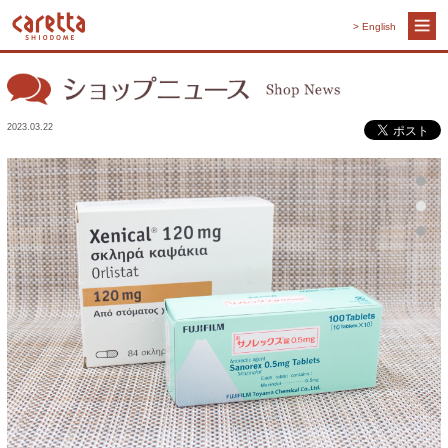
> English
2023.03.22