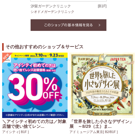
汐留ガーデンクリニック
[B1F]
シオドメガーデンクリニック
その他おすすめのショップ＆サービス
＼アイシティ初めての方は／対象
「世界を旅した小さなデザイン」
店舗で使い捨てレン...
展 ～8/29（土）ま...
アイシティ
[ B1F ]
アドミュージアム東京
[ B2/B1F ]