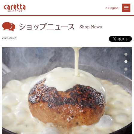
> English
2022.09.22