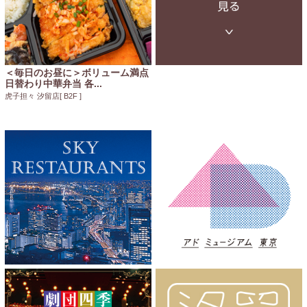
＜毎日のお昼に＞ボリューム満点
日替わり中華弁当 各...
虎子担々 汐留店
[ B2F ]