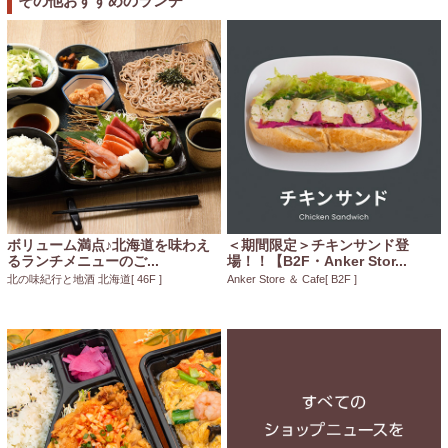
その他おすすめのランチ
ボリューム満点♪北海道を味わえ
＜期間限定＞チキンサンド登
るランチメニューのご...
場！！【B2F・Anker Stor...
北の味紀行と地酒 北海道
[ 46F ]
Anker Store ＆ Cafe
[ B2F ]